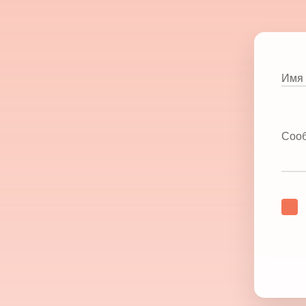
Имя 
Соо