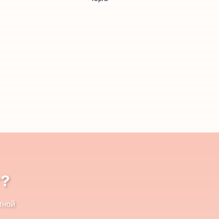
т?
тной