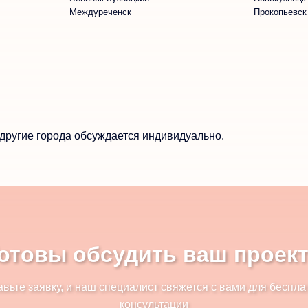
Междуреченск
Прокопьевск
другие города обсуждается индивидуально.
отовы обсудить ваш проек
авьте заявку, и наш специалист свяжется с вами для беспла
консультации